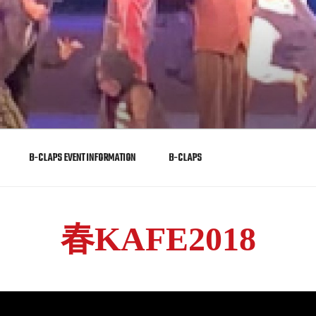
REW DANCE STUDIO
オ。姫路市英賀保にある老舗のダンススクール
B-CLAPS EVENT INFORMATION
B-CLAPS
春KAFE2018