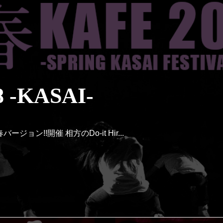
 -KASAI-
ョン!!開催 相方のDo-it Hir...