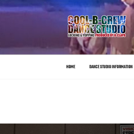
COOL-B-C
クールビークルーダンススタジ
ル
HOME
DANCE STUDIO INFORMATION