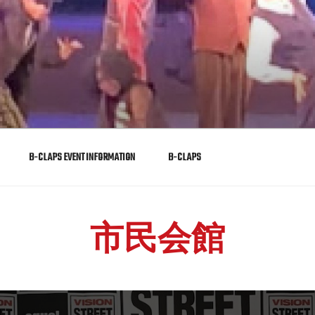
REW DANCE STUDIO
オ。姫路市英賀保にある老舗のダンススクール
B-CLAPS EVENT INFORMATION
B-CLAPS
市民会館