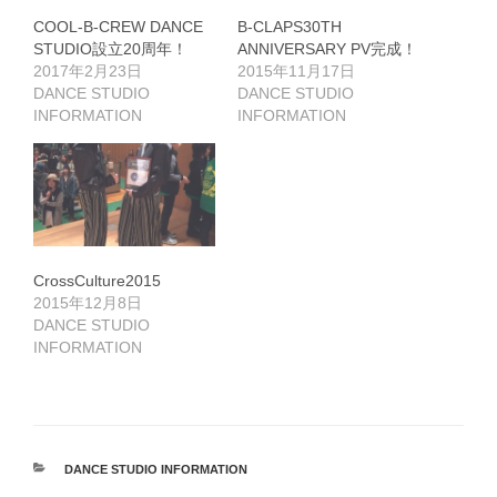
し
い
い
て
ウ
ウ
COOL-B-CREW DANCE
B-CLAPS30TH
く
ィ
ィ
STUDIO設立20周年！
ANNIVERSARY PV完成！
だ
ン
ン
さ
ド
ド
2017年2月23日
2015年11月17日
い
ウ
ウ
(
で
で
DANCE STUDIO
DANCE STUDIO
新
開
開
INFORMATION
INFORMATION
し
き
き
い
ま
ま
ウ
す
す
ィ
)
)
ン
ド
ウ
で
開
き
ま
す
)
CrossCulture2015
2015年12月8日
DANCE STUDIO
INFORMATION
カ
DANCE STUDIO INFORMATION
テ