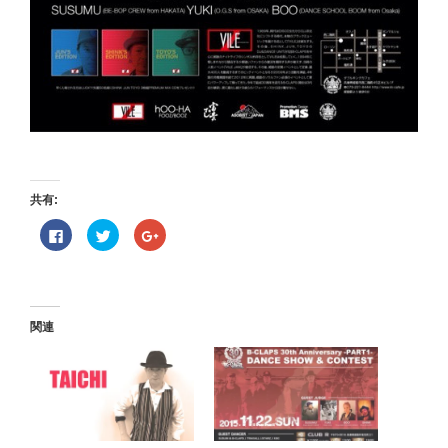
共有:
F
ク
ク
a
リ
リ
c
ッ
ッ
e
ク
ク
b
し
し
o
て
て
o
T
G
k
w
o
で
i
o
関連
共
t
g
有
t
l
す
e
e
る
r
+
に
で
で
は
共
共
ク
有
有
リ
(
(
ッ
新
新
ク
し
し