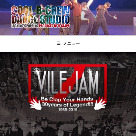
COOL-B-CREW DANCE STUDIO｜姫
クールビークルーダンススタジオ。姫路市英賀保にある老舗のダンスス
クール
路市のダンススクール
メニュー