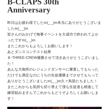
B-CLAPS 30th
日:
Anniversary
昨日はお疲れ様でしたm(_ _)m本当にありがとうこざいま
したm(_ _)m
皆さんのおかげで無事イベントを大成功で終われてよか
ったですm(_ _)m
またこれからもよろしくお願いします！
あとダンスコンテスト結果
Ｂ-THREE-CREW優勝させて頂きありがとうこざいまし
た！
あんな大御所のレジェンドダンサーに審査してもらった
だけでも満足なのにうちの生徒優勝までさせてもらって
ありがとうこざいましたm(_ _)m久々鳥肌たちました！
またこれからも気持ち切り替えて僕も生徒達も精進して
練習励みますんでこれからもどうぞよろしくお願いしま
す！