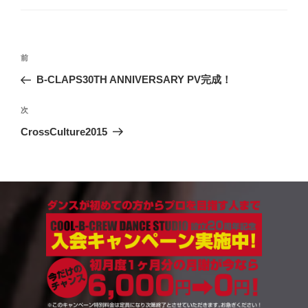
ゴ
リ
ー
過
前
投
去
B-CLAPS30TH ANNIVERSARY PV完成！
稿
の
ナ
投
次
次
稿
ビ
の
CrossCulture2015
投
ゲ
稿
ー
シ
ョ
ン